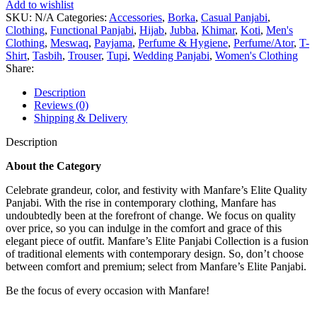
Add to wishlist
SKU:
N/A
Categories:
Accessories
,
Borka
,
Casual Panjabi
,
Clothing
,
Functional Panjabi
,
Hijab
,
Jubba
,
Khimar
,
Koti
,
Men's
Clothing
,
Meswaq
,
Payjama
,
Perfume & Hygiene
,
Perfume/Ator
,
T-
Shirt
,
Tasbih
,
Trouser
,
Tupi
,
Wedding Panjabi
,
Women's Clothing
Share:
Description
Reviews (0)
Shipping & Delivery
Description
About the Category
Celebrate grandeur, color, and festivity with Manfare’s Elite Quality
Panjabi. With the rise in contemporary clothing, Manfare has
undoubtedly been at the forefront of change. We focus on quality
over price, so you can indulge in the comfort and grace of this
elegant piece of outfit. Manfare’s Elite Panjabi Collection is a fusion
of traditional elements with contemporary design. So, don’t choose
between comfort and premium; select from Manfare’s Elite Panjabi.
Be the focus of every occasion with Manfare!