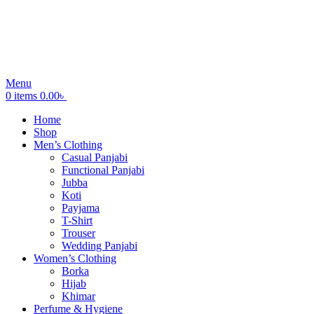
Menu
0
items
0.00
৳
Home
Shop
Men’s Clothing
Casual Panjabi
Functional Panjabi
Jubba
Koti
Payjama
T-Shirt
Trouser
Wedding Panjabi
Women’s Clothing
Borka
Hijab
Khimar
Perfume & Hygiene