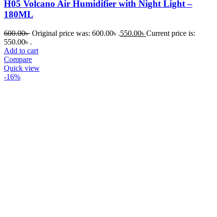
H05 Volcano Air Humidifier with Night Light –
180ML
600.00
৳
Original price was: 600.00৳ .
550.00
৳
Current price is:
550.00৳ .
Add to cart
Compare
Quick view
-16%