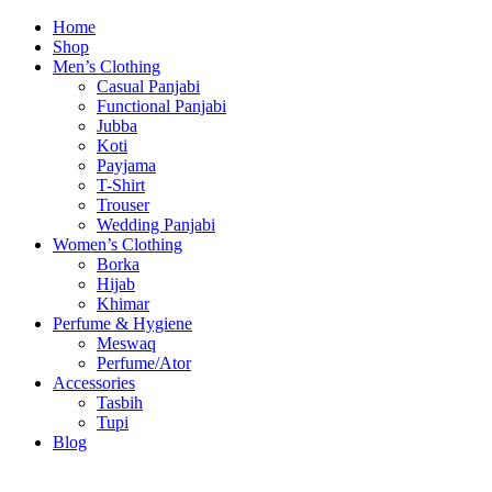
Home
Shop
Men’s Clothing
Casual Panjabi
Functional Panjabi
Jubba
Koti
Payjama
T-Shirt
Trouser
Wedding Panjabi
Women’s Clothing
Borka
Hijab
Khimar
Perfume & Hygiene
Meswaq
Perfume/Ator
Accessories
Tasbih
Tupi
Blog