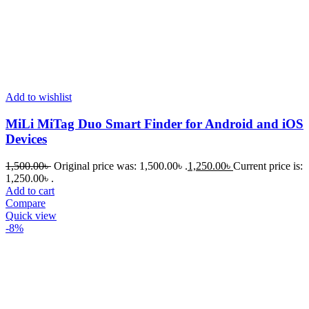
Add to wishlist
MiLi MiTag Duo Smart Finder for Android and iOS
Devices
1,500.00
৳
Original price was: 1,500.00৳ .
1,250.00
৳
Current price is:
1,250.00৳ .
Add to cart
Compare
Quick view
-8%