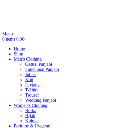
Menu
0
items
0.00
৳
Home
Shop
Men’s Clothing
Casual Panjabi
Functional Panjabi
Jubba
Koti
Payjama
T-Shirt
Trouser
Wedding Panjabi
Women’s Clothing
Borka
Hijab
Khimar
Perfume & Hygiene