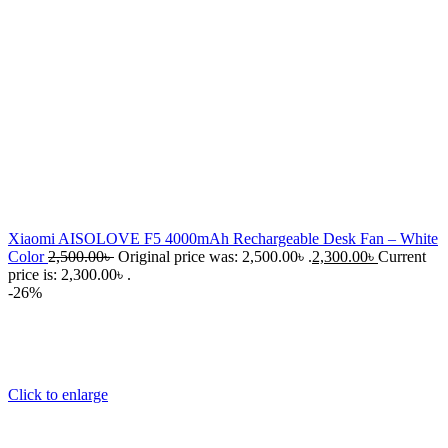
Xiaomi AISOLOVE F5 4000mAh Rechargeable Desk Fan – White
Color
2,500.00
৳
Original price was: 2,500.00৳ .
2,300.00
৳
Current
price is: 2,300.00৳ .
-26%
Click to enlarge