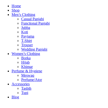
Home
Shop
Men’s Clothing
Casual Panjabi
Functional Panjabi
Jubba
Koti
Payjama
T-Shirt
Trouser
Wedding Panjabi
Women’s Clothing
Borka
Hijab
Khimar
Perfume & Hygiene
Meswaq
Perfume/Ator
Accessories
Tasbih
Tupi
Blog