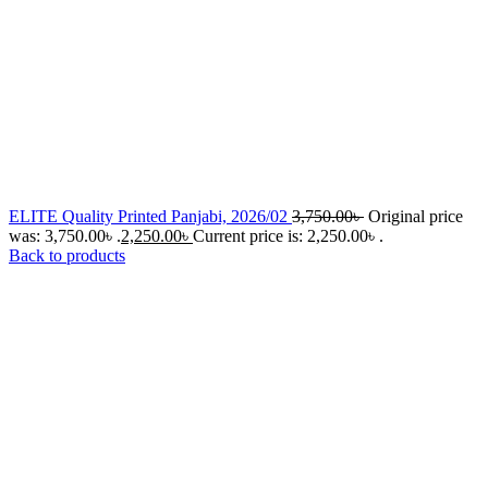
ELITE Quality Printed Panjabi, 2026/02
3,750.00
৳
Original price
was: 3,750.00৳ .
2,250.00
৳
Current price is: 2,250.00৳ .
Back to products